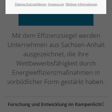
Datenschutzerklärung
Impressum
Weitere Informationen
Mit dem Effizienzsiegel werden
Unternehmen aus Sachsen-Anhalt
ausgezeichnet, die ihre
Wettbewerbsfähigkeit durch
Energieeffizienzmaßnahmen in
vorbildlicher Form gestärkt haben.
|
Forschung und Entwicklung im Rampenlicht