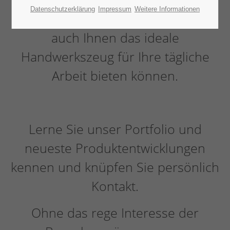
Datenschutzerklärung
Impressum
Weitere Informationen
weitgefächerten Produktspektrum
auch Ihnen das ideale
Handwerkszeug für Ihre tägliche
Arbeit bieten können.
Lerne Sie unser Portfolio und
neueste Produktentwicklungen
kennen und knüpfen Sie persönlich
Kontakt.
Ohne das rege Interesse der