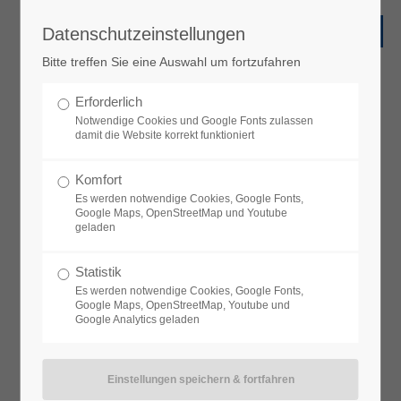
Datenschutzeinstellungen
Bitte treffen Sie eine Auswahl um fortzufahren
Messen
Erforderlich
VTQ vor Ort
Notwendige Cookies und Google Fonts zulassen
damit die Website korrekt funktioniert
Komfort
Auf den Messen können wir nur
Es werden notwendige Cookies, Google Fonts,
Google Maps, OpenStreetMap und Youtube
einen kleinen Auszug unserer
geladen
leistungsstarken Videofunksysteme
Statistik
Es werden notwendige Cookies, Google Fonts,
und individuellen
Google Maps, OpenStreetMap, Youtube und
Google Analytics geladen
Überwachungslösungen
präsentieren. Aber wir sind
überzeugt, dass wir mit unserem