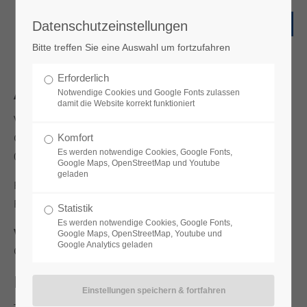
Datenschutzeinstellungen
Bitte treffen Sie eine Auswahl um fortzufahren
Erforderlich
Angaben gemäß § 5 TMG
Notwendige Cookies und Google Fonts zulassen
damit die Website korrekt funktioniert
VTQ Videotronik GmbH
Grüne Strasse 2
Komfort
Es werden notwendige Cookies, Google Fonts,
06268 Querfurt
Google Maps, OpenStreetMap und Youtube
geladen
Handelsregister: HRB 200 803
Registergericht: Registergericht Stendal
Statistik
Es werden notwendige Cookies, Google Fonts,
Vertreten durch:
Google Maps, OpenStreetMap, Youtube und
Google Analytics geladen
Christian Seliger
Kontakt