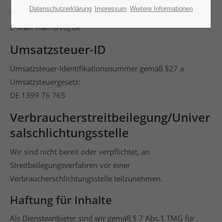
Telefon: +49 34771 510
Datenschutzerklärung
Impressum
Weitere Informationen
Telefax: +49 34771 22044
E-Mail: main@vtq.de
Umsatzsteuer-ID
Umsatzsteuer-Identifikationsnummer gemäß §27 a
Umsatzsteuergesetz:
DE 1399 76 765
Verbraucherstreitbeilegung/Univer
salschlichtungsstelle
Wir sind nicht bereit oder verpflichtet, an
Streitbeilegungsverfahren vor einer
Verbraucherschlichtungsstelle teilzunehmen.
Haftung für Inhalte
Als Diensteanbieter sind wir gemäß § 7 Abs.1 TMG für