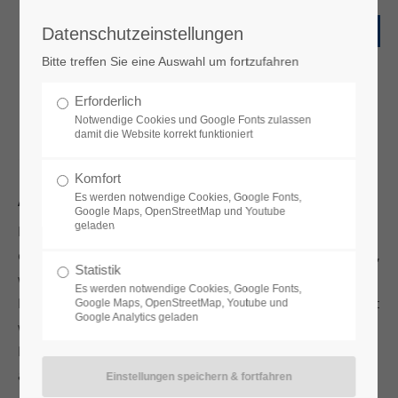
Datenschutzeinstellungen
Bitte treffen Sie eine Auswahl um fortzufahren
Erforderlich
Datenschutz­erklärung
Notwendige Cookies und Google Fonts zulassen
damit die Website korrekt funktioniert
1. Datenschutz auf einen Blick
Komfort
Allgemeine Hinweise
Es werden notwendige Cookies, Google Fonts,
Google Maps, OpenStreetMap und Youtube
geladen
Die folgenden Hinweise geben einen einfachen Überblick
darüber, was mit Ihren personenbezogenen Daten passiert,
Statistik
wenn Sie diese Website besuchen. Personenbezogene
Es werden notwendige Cookies, Google Fonts,
Daten sind alle Daten, mit denen Sie persönlich identifiziert
Google Maps, OpenStreetMap, Youtube und
Google Analytics geladen
werden können. Ausführliche Informationen zum Thema
Datenschutz entnehmen Sie unserer unter diesem Text
aufgeführten Datenschutzerklärung.