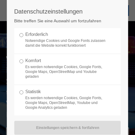
Datenschutzeinstellungen
Bitte treffen Sie eine Auswahl um fortzufahren
Erforderlich
Notwendige Cookies und Google Fonts zulassen
damit die Website korrekt funktioniert
Verdeckt gesehen
Komfort
Bilder bei völliger Dunkelheit - mit
Es werden notwendige Cookies, Google Fonts,
Google Maps, OpenStreetMap und Youtube
geladen
Schwenk - Neigefunktion und
trotzdem gut getarnt. Lichtstarke
Statistik
Es werden notwendige Cookies, Google Fonts,
Videotechnik selbst dort, wo wenig
Google Maps, OpenStreetMap, Youtube und
Google Analytics geladen
Platz ist.