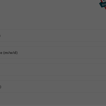
)
me (m/w/d)
)