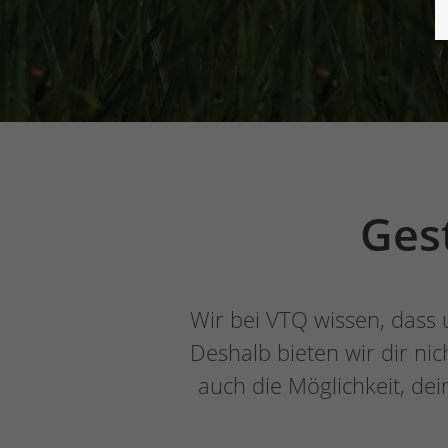
Ges
Wir bei VTQ wissen, dass 
Deshalb bieten wir dir ni
auch die Möglichkeit, d