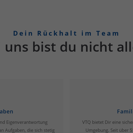
Dein Rückhalt im Team
 uns bist du nicht al
gaben
Famil
nd Eigenverantwortung
VTQ bietet Dir eine siche
an Aufgaben, die sich stetig
Umgebung. Seit über 5