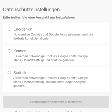
tq.de
Datenschutzeinstellungen
Bitte treffen Sie eine Auswahl um fortzufahren
ÜBER UNS
KARRIERE
ELECTRONIC MANUFACTURING SER
Erforderlich
Notwendige Cookies und Google Fonts zulassen damit die
Website korrekt funktioniert
Komfort
 nach Talenten
Es werden notwendige Cookies, Google Fonts, Google
Maps, OpenStreetMap und Youtube geladen
sichere dir eine
Statistik
 bei uns
Es werden notwendige Cookies, Google Fonts, Google
Maps, OpenStreetMap, Youtube und Google Analytics
geladen