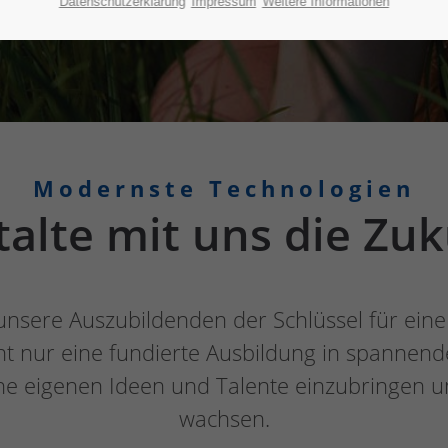
Datenschutzerklärung
Impressum
Weitere Informationen
Modernste Technologien
talte mit uns die Zuk
unsere Auszubildenden der Schlüssel für eine 
cht nur eine fundierte Ausbildung in spannen
eine eigenen Ideen und Talente einzubringen 
wachsen.