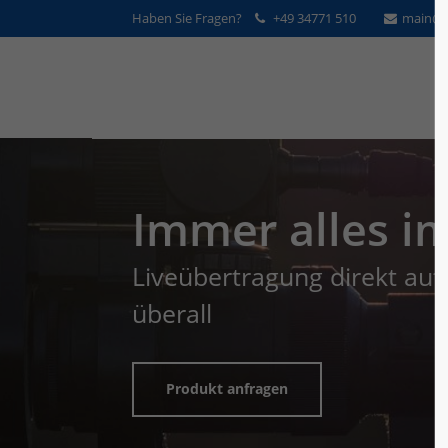
Haben Sie Fragen?
+49 34771 510
main@v
Immer alles im
Liveübertragung direkt au
überall
Produkt anfragen