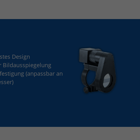
estes Design
r Bildausspiegelung
festigung (anpassbar an
sser)