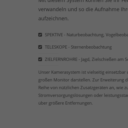
Mit diesem System können Sie Ihr Fe
verwandeln und so die Aufnahme Ihrer
aufzeichnen.
SPEKTIVE - Naturbeobachtung, Vogelbeoba
TELESKOPE - Sternenbeobachtung
ZIELFERNROHRE - Jagd, Zielschießen am Sc
Unser Kamerasystem ist vielseitig einsetzbar u
großen Monitor darstellen. Zur Erweiterung de
Reihe von nützlichen Zusatzgeräten an, wie z
Stromversorgungslösungen oder leistungsstar
über größere Entfernungen.