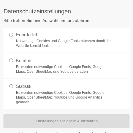
tq.de
Datenschutzeinstellungen
Bitte treffen Sie eine Auswahl um fortzufahren
ÜBER UNS
KARRIERE
ELECTRONIC MANUFACTURING SER
Erforderlich
Notwendige Cookies und Google Fonts zulassen damit die
Website korrekt funktioniert
Komfort
 Blick
Es werden notwendige Cookies, Google Fonts, Google
Maps, OpenStreetMap und Youtube geladen
f den Monitor - immer und
Statistik
Es werden notwendige Cookies, Google Fonts, Google
Maps, OpenStreetMap, Youtube und Google Analytics
geladen