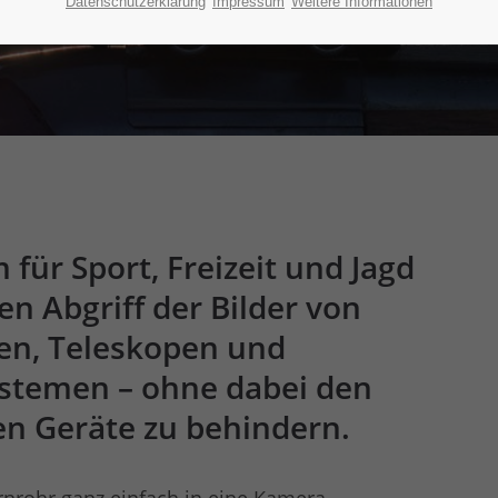
Datenschutzerklärung
Impressum
Weitere Informationen
ür Sport, Freizeit und Jagd
n Abgriff der Bilder von
ren, Teleskopen und
ystemen – ohne dabei den
hen Geräte zu behindern.