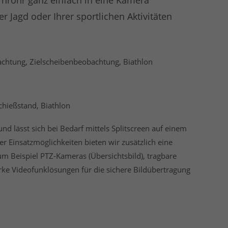
rnrohr ganz einfach in eine Kamera
 Jagd oder Ihrer sportlichen Aktivitäten
chtung, Zielscheibenbeobachtung, Biathlon
hießstand, Biathlon
nd lässt sich bei Bedarf mittels Splitscreen auf einem
r Einsatzmöglichkeiten bieten wir zusätzlich eine
um Beispiel PTZ-Kameras (Übersichtsbild), tragbare
ke Videofunklösungen für die sichere Bildübertragung