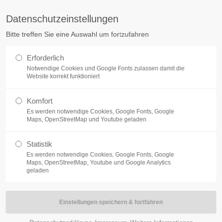
tq.de
Datenschutzeinstellungen
Bitte treffen Sie eine Auswahl um fortzufahren
ÜBER UNS
KARRIERE
ELECTRONIC MANUFACTURING SER
Erforderlich
Notwendige Cookies und Google Fonts zulassen damit die
Website korrekt funktioniert
Komfort
Es werden notwendige Cookies, Google Fonts, Google
Maps, OpenStreetMap und Youtube geladen
Statistik
Es werden notwendige Cookies, Google Fonts, Google
DX Antenne 1.4GHz 8dB
Maps, OpenStreetMap, Youtube und Google Analytics
geladen
Eigenschaften: