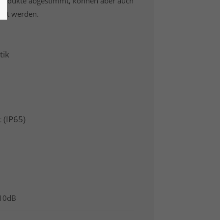
 Produkte abgestimmt, können aber auch
det werden.
tik
 (IP65)
10dB