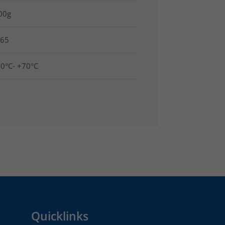
00g
P65
40°C- +70°C
Quicklinks