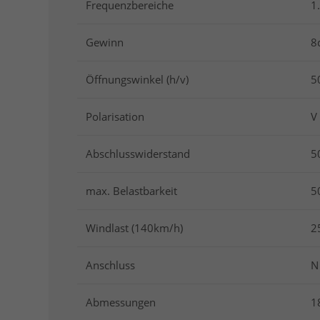
Frequenzbereiche
1
Gewinn
8
Öffnungswinkel (h/v)
5
Polarisation
V
Abschlusswiderstand
5
max. Belastbarkeit
5
Windlast (140km/h)
2
Anschluss
N
Abmessungen
1