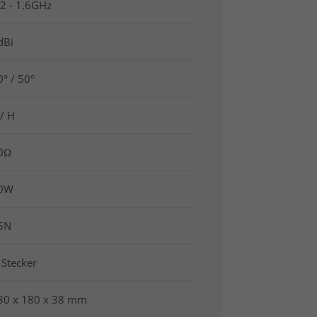
.2 - 1.6GHz
dBi
0° / 50°
 / H
0Ω
0W
5N
 Stecker
80 x 180 x 38 mm