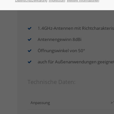
Die 1,4GHz-Richtantenne ist optimal auf unsere
Datenschutzerklärung
Impressum
Weitere Informationen
problemlos mit anderen 1,4GHz-Geräten verwen
1.4GHz-Antennen mit Richtcharakteris
Antennengewinn 8dBi
Öffnungswinkel von 50°
auch für Außenanwendungen geeignet
Technische Daten:
Anpassung
>