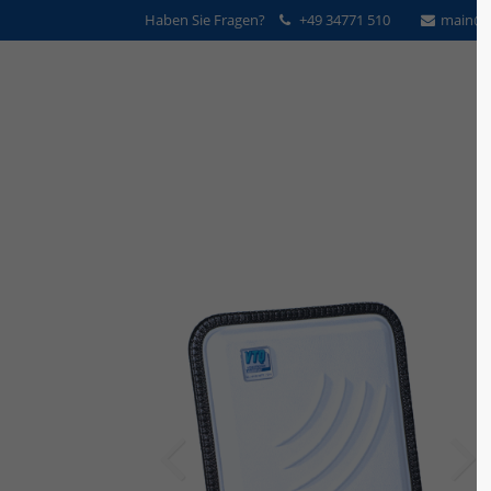
Haben Sie Fragen?
+49 34771 510
main@v