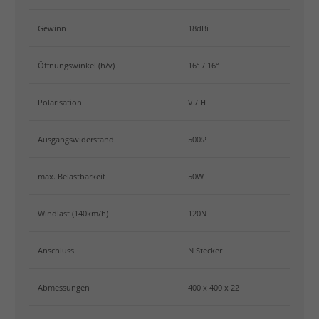
Gewinn
18dBi
Öffnungswinkel (h/v)
16° / 16°
Polarisation
V / H
Ausgangswiderstand
500Ω
max. Belastbarkeit
50W
Windlast (140km/h)
120N
Anschluss
N Stecker
Abmessungen
400 x 400 x 22