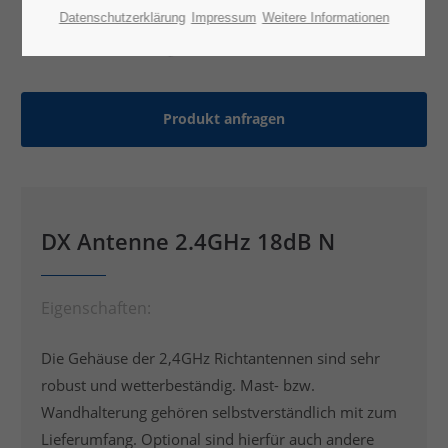
Datenschutzerklärung
Impressum
Weitere Informationen
Produkt anfragen
DX Antenne 2.4GHz 18dB N
Eigenschaften:
Die Gehäuse der 2,4GHz Richtantennen sind sehr
robust und wetterbeständig. Mast- bzw.
Wandhalterung gehören selbstverständlich mit zum
Lieferumfang. Optional sind hierfür auch andere