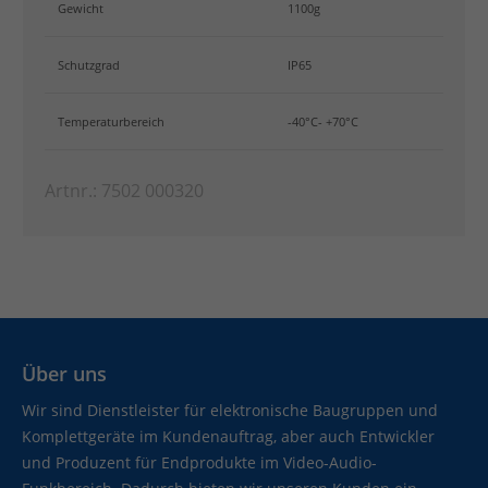
Gewicht
1100g
Schutzgrad
IP65
Temperaturbereich
-40°C- +70°C
Artnr.: 7502 000320
Über uns
Wir sind Dienstleister für elektronische Baugruppen und
Komplettgeräte im Kundenauftrag, aber auch Entwickler
und Produzent für Endprodukte im Video-Audio-