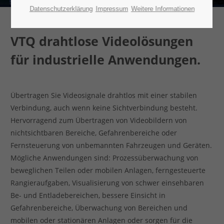
Datenschutzerklärung
Impressum
Weitere Informationen
VTQ drahtlose Videolösungen
für industrielle Anwendungen.
Übertragen Sie Videosignale drahtlos mit einer stabilen
Verbindung, auch wenn keine Sichtverbindung besteht.
Hervorragend zum Übertragen von Videobildern von
nichtsichtbaren Bereiche, Gefahrenbereiche oder
Fernsteuerung von unbemannten Fahrzeugen und Geräten.
Mögliche Anwendungen sind: Prozessüberwachung von
beweglichen Teilen oder mobilen Anlagen, ferngesteuerte
Rangieraufgaben, Visualisierung von schwer einsehbaren
Be- und Entladebereichen, bessere Einsicht in
Gefahrenbereiche, Überwachung von Bereichen und
mobilen oder stationären Anlagen oder sorgen für die