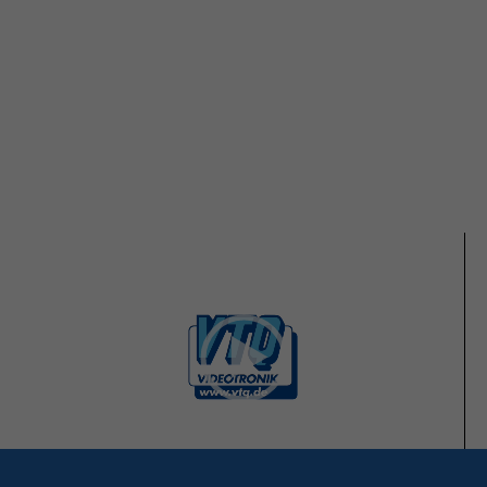
Video
Player
00:00
03:07