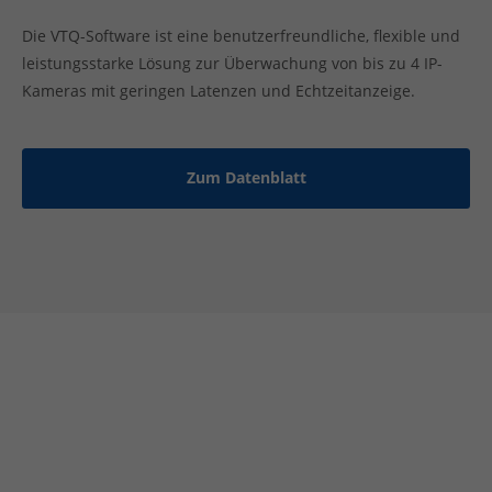
Die VTQ-Software ist eine benutzerfreundliche, flexible und
leistungsstarke Lösung zur Überwachung von bis zu 4 IP-
Kameras mit geringen Latenzen und Echtzeitanzeige.
Zum Datenblatt
t
l
l
r