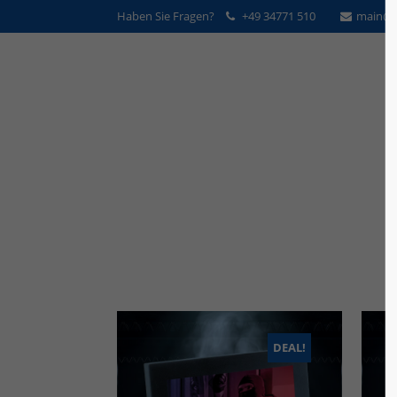
Haben Sie Fragen?
+49 34771 510
main@v
DEAL!