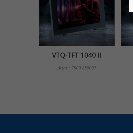
VTQ-TFT 1040 II
Artnr.: 7500 856007