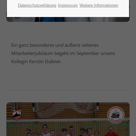
Datenschutzerklärung
Impressum
Weitere Informationen
MITARBEITERJUBILÄUM
Ein ganz besonderes und äußerst seltenes
Mitarbeiterjubiläum begeht im September unsere
Kollegin Kerstin Dübner.