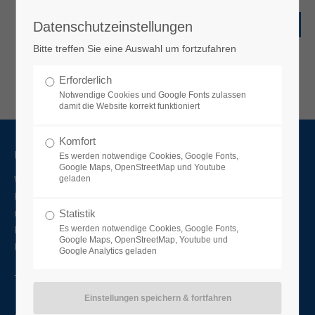
Datenschutzeinstellungen
Bitte treffen Sie eine Auswahl um fortzufahren
Erforderlich
Notwendige Cookies und Google Fonts zulassen
damit die Website korrekt funktioniert
Komfort
Über uns
Es werden notwendige Cookies, Google Fonts,
Google Maps, OpenStreetMap und Youtube
Wir sind Dienstleister für elektronische Baugruppen und
geladen
Komplettgeräte im Kundenauftrag, aber auch Entwickler
und Produzent für Endprodukte im Video-Audio-
Statistik
Funkbereich. Dadurch bieten wir unseren Kunden ein
Es werden notwendige Cookies, Google Fonts,
Google Maps, OpenStreetMap, Youtube und
Höchstmaß an Flexibilität und Produktionsvielfalt.
Google Analytics geladen
-mehr erfahren-