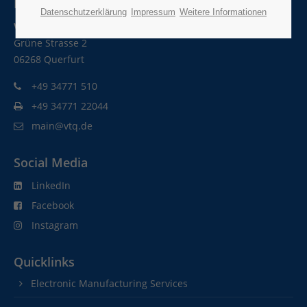
Kontaktdaten
Datenschutzerklärung
Impressum
Weitere Informationen
VTQ Videotronik GmbH
Grüne Strasse 2
06268 Querfurt
+49 34771 510
+49 34771 22044
main@vtq.de
Social Media
LinkedIn
Facebook
Instagram
Quicklinks
Electronic Manufacturing Services