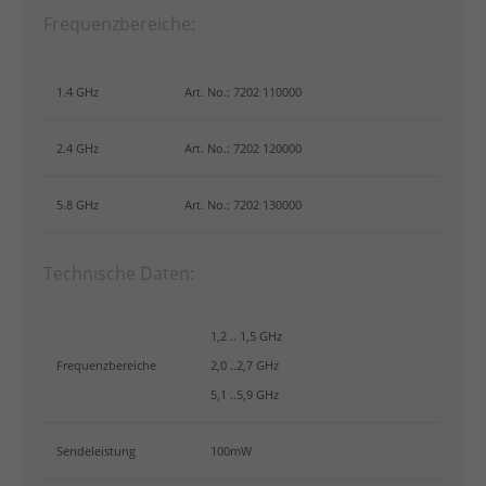
Frequenzbereiche:
1.4 GHz
Art. No.: 7202 110000
2.4 GHz
Art. No.: 7202 120000
5.8 GHz
Art. No.: 7202 130000
Technische Daten:
1,2 .. 1,5 GHz
Frequenzbereiche
2,0 ..2,7 GHz
5,1 ..5,9 GHz
Sendeleistung
100mW