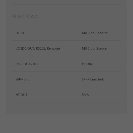
Anschlüsse:
DC IN
M8 3-pol Stecker
I/O (DC OUT, RS232, Remote)
M8 6-pol Stecker
IN1 / OUT / IN2
HD-BNC
SFP+ Slot
SFP+ Einschub
HF OUT
SMA