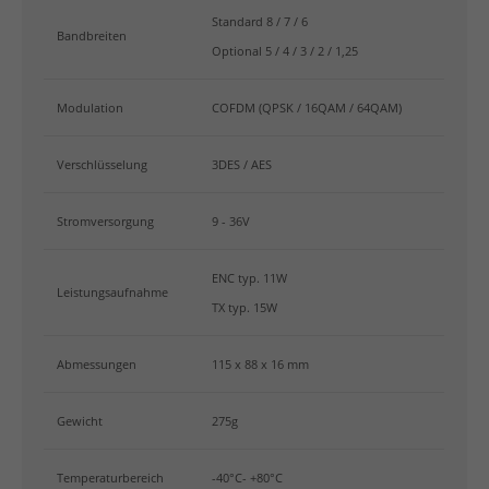
Standard 8 / 7 / 6
Bandbreiten
Optional 5 / 4 / 3 / 2 / 1,25
Modulation
COFDM (QPSK / 16QAM / 64QAM)
Verschlüsselung
3DES / AES
Stromversorgung
9 - 36V
ENC typ. 11W
Leistungsaufnahme
TX typ. 15W
Abmessungen
115 x 88 x 16 mm
Gewicht
275g
Temperaturbereich
-40°C- +80°C