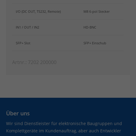
I/O (DC OUT, TS232, Remote)
M8 6-pol Stecker
IN1 / OUT / IN2
HD-BNC
SFP+ Slot
SFP+ Einschub
Artnr.: 7202 200000
Über uns
Wir sind Dienstleister für elektronische Baugruppen und
Komplettgeräte im Kundenauftrag, aber auch Entwickler