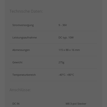
Technische Daten:
Stromversorgung
9 - 36V
Leistungsaufnahme
DC typ. 10W
Abmessungen
115 x 88 x 16 mm
Gewicht
275g
Temperaturbereich
-40°C- +80°C
Anschlüsse:
DC IN
M8 3-pol Stecker