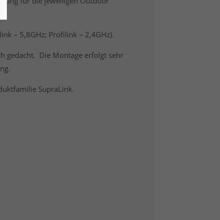
zung für die jeweiligen Outdoor
ink – 5,8GHz; Profilink – 2,4GHz).
ich gedacht. Die Montage erfolgt sehr
ung.
duktfamilie SupraLink.