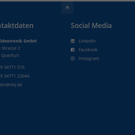
taktdaten
Social Media
Videotronik GmbH
LinkedIn
 Strasse 2
Facebook
 Querfurt
Instagram
9 34771 510
49 34771 22044
ain@vtq.de