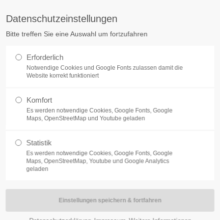
tq.de
Datenschutzeinstellungen
Bitte treffen Sie eine Auswahl um fortzufahren
ÜBER UNS
KARRIERE
ELECTRONIC MANUFACTURING SER
Erforderlich
Notwendige Cookies und Google Fonts zulassen damit die
Website korrekt funktioniert
Komfort
Es werden notwendige Cookies, Google Fonts, Google
Maps, OpenStreetMap und Youtube geladen
Statistik
Es werden notwendige Cookies, Google Fonts, Google
SupraLink Outdoor 15dB 
Maps, OpenStreetMap, Youtube und Google Analytics
geladen
Eigenschaften: