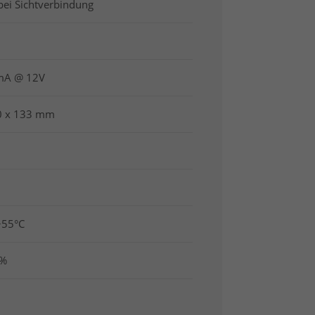
ei Sichtverbindung
mA @ 12V
0 x 133 mm
+55°C
0%