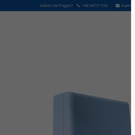
Haben Sie Fragen?
+49 34771 510
main@v