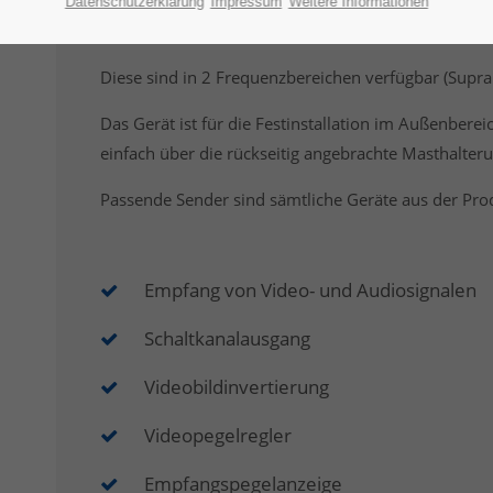
Unsere Outdoor Empfänger sind die passende Ergän
Datenschutzerklärung
Impressum
Weitere Informationen
Sender.
Diese sind in 2 Frequenzbereichen verfügbar (Supral
Das Gerät ist für die Festinstallation im Außenbere
einfach über die rückseitig angebrachte Masthalter
Passende Sender sind sämtliche Geräte aus der Pro
Empfang von Video- und Audiosignalen
Schaltkanalausgang
Videobildinvertierung
Videopegelregler
Empfangspegelanzeige