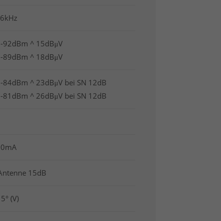
16kHz
 -92dBm ^ 15dBμV
 -89dBm ^ 18dBμV
 -84dBm ^ 23dBμV bei SN 12dB
 -81dBm ^ 26dBμV bei SN 12dB
100mA
 Antenne 15dB
15° (V)