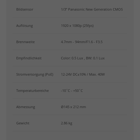
Bildsensor
1/3” Panasonic New Generation CMOS
Auflösung
1920 x 1080p (25fps)
Brennweite
4.7mm - 94mm/F1.6 - F3.5
Empfindlichkeit
Color: 0.5 Lux , BW: 0.1 Lux
Stromversorgung (PoE)
12-24V DC±10% / Max. 40W
Temperaturbereiche
-10˚C - +50˚C
Abmessung
Ø145 x 212 mm
Gewicht
2.86 kg