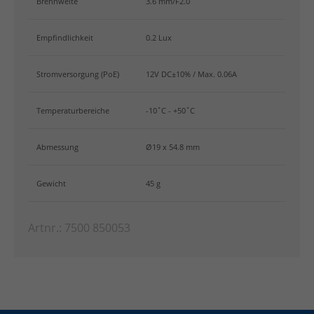
Brennweite
3.6 mm/F2.0
Empfindlichkeit
0.2 Lux
Stromversorgung (PoE)
12V DC±10% / Max. 0.06A
Temperaturbereiche
-10˚C - +50˚C
Abmessung
Ø19 x 54.8 mm
Gewicht
45 g
Artnr.: 7500 850053