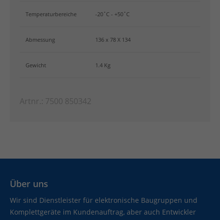
Temperaturbereiche
-20˚C - +50˚C
Abmessung
136 x 78 X 134
Gewicht
1.4 Kg
Artnr.: 7500 850342
Über uns
Wir sind Dienstleister für elektronische Baugruppen und
Komplettgeräte im Kundenauftrag, aber auch Entwickler