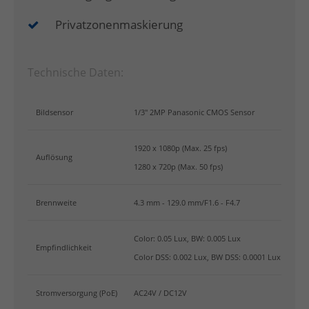
Privatzonenmaskierung
Technische Daten:
Bildsensor
1/3" 2MP Panasonic CMOS Sensor
1920 x 1080p (Max. 25 fps)
Auflösung
1280 x 720p (Max. 50 fps)
Brennweite
4.3 mm - 129.0 mm/F1.6 - F4.7
Color: 0.05 Lux, BW: 0.005 Lux
Empfindlichkeit
Color DSS: 0.002 Lux, BW DSS: 0.0001 Lux
Stromversorgung (PoE)
AC24V / DC12V