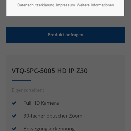
Datenschutzerklärung
Impressum
Weitere Informationen
Produkt anfragen
VTQ-SPC-5005 HD IP Z30
Eigenschaften:
Full HD Kamera
30-facher optischer Zoom
Bewegungserkennung