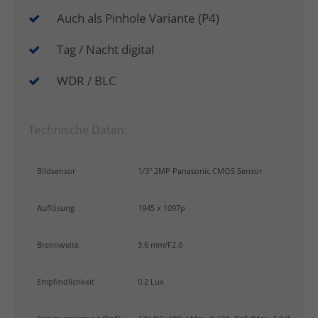
Auch als Pinhole Variante (P4)
Tag / Nacht digital
WDR / BLC
Technische Daten:
Bildsensor
1/3" 2MP Panasonic CMOS Sensor
Auflösung
1945 x 1097p
Brennweite
3.6 mm/F2.0
Empfindlichkeit
0.2 Lux