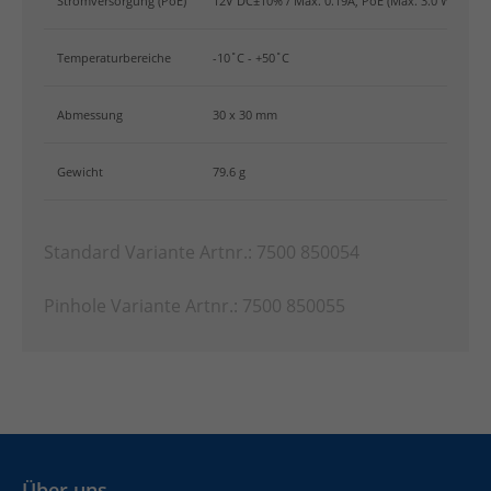
Stromversorgung (PoE)
12V DC±10% / Max. 0.19A, PoE (Max. 3.0 W)
Temperaturbereiche
-10˚C - +50˚C
Abmessung
30 x 30 mm
Gewicht
79.6 g
Standard Variante Artnr.: 7500 850054
Pinhole Variante Artnr.: 7500 850055
Über uns